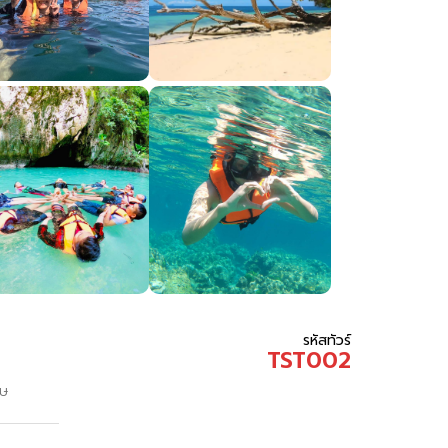
รหัสทัวร์
TST002
ฤษ