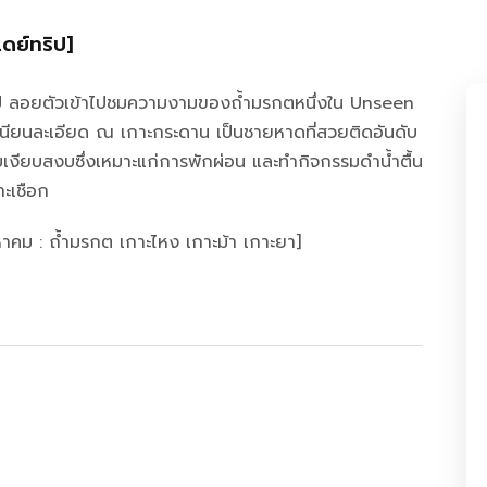
เดย์ทริป]
ดย์ทริป ลอยตัวเข้าไปชมความงามของถ้ำมรกตหนึ่งใน Unseen
เนียนละเอียด ณ เกาะกระดาน เป็นชายหาดที่สวยติดอันดับ
บเงียบสงบซึ่งเหมาะแก่การพักผ่อน และทำกิจกรรมดำน้ำตื้น
าะเชือก
หาคม : ถ้ำมรกต เกาะไหง เกาะม้า เกาะยา]