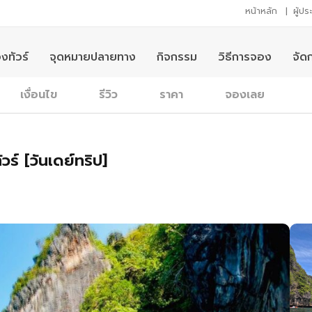
หน้าหลัก
|
ผู้ป
งทัวร์
จุดหมายปลายทาง
กิจกรรม
วิธีการจอง
จัด
เงื่อนไข
รีวิว
ราคา
จองเลย
วร์ [วันเดย์ทริป]