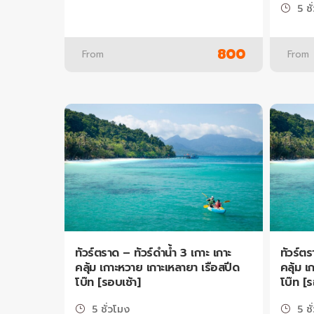
5 ชั
800
From
From
ทัวร์ตราด – ทัวร์ดำน้ำ 3 เกาะ เกาะ
ทัวร์ตร
คลุ้ม เกาะหวาย เกาะเหลายา เรือสปีด
คลุ้ม เ
โบ๊ท [รอบเช้า]
โบ๊ท [
5 ชั่วโมง
5 ชั