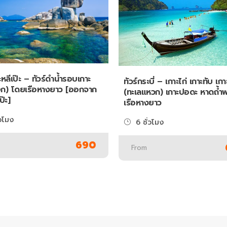
ะหลีเป๊ะ – ทัวร์ดำน้ำรอบเกาะ
ทัวร์กระบี่ – เกาะไก่ เกาะทับ เก
ก) โดยเรือหางยาว [ออกจาก
(ทะเลแหวก) เกาะปอดะ หาดถ้ำ
ป๊ะ]
เรือหางยาว
่วโมง
6 ชั่วโมง
690
From