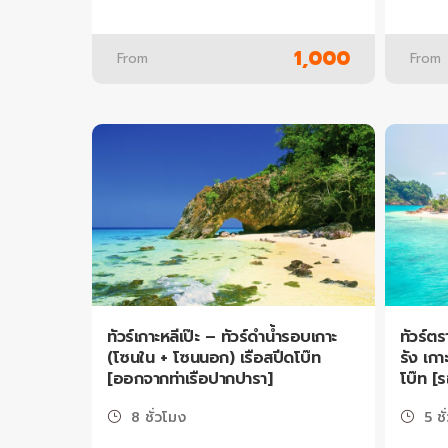
1,000
From
From
ทัวร์เกาะหลีเป๊ะ – ทัวร์ดำน้ำรอบเกาะ
ทัวร์ตร
(โซนใน + โซนนอก) เรือสปีดโบ๊ท
รัง เกา
[ออกจากท่าเรือปากปารา]
โบ๊ท [ร
8 ชั่วโมง
5 ชั