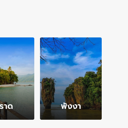
ราด
พังงา