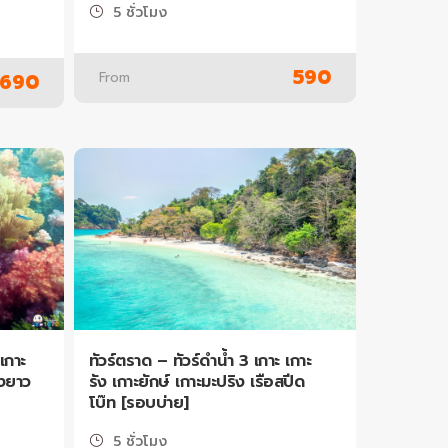
5 ชั่วโมง
590
From
690
เกาะ
ทัวร์ตราด – ทัวร์ดำน้ำ 3 เกาะ เกาะ
งยาว
รัง เกาะยักษ์ เกาะมะปริง เรือสปีด
โบ๊ท [รอบบ่าย]
5 ชั่วโมง