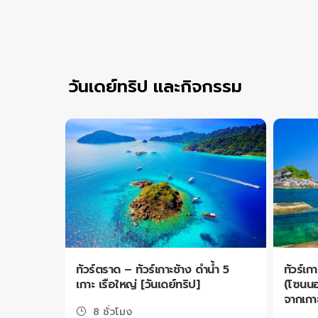
1
2
3
4
5
6
วันเดย์ทริป และกิจกรรม
ทัวร์ตราด – ทัวร์เกาะช้าง ดำน้ำ 5
ทัวร์เก
เกาะ เรือใหญ่ [วันเดย์ทริป]
(โซนนอ
จากเกาะ
8 ชั่วโมง