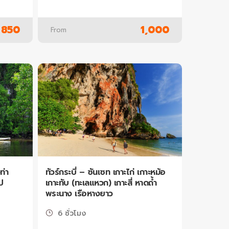
850
1,000
From
ท่า
ทัวร์กระบี่ – ซันเซท เกาะไก่ เกาะหม้อ
ป
เกาะทับ (ทะเลแหวก) เกาะสี่ หาดถ้ำ
พระนาง เรือหางยาว
6 ชั่วโมง