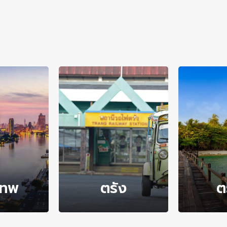
เทพ
ตรัง
ต