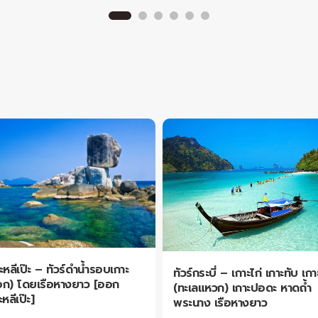
าะหลีเป๊ะ – ทัวร์ดำน้ำรอบเกาะ
ทัวร์กระบี่ – เกาะไก่ เกาะทับ เก
ก) โดยเรือหางยาว [ออก
(ทะเลแหวก) เกาะปอดะ หาดถ้ำ
หลีเป๊ะ]
พระนาง เรือหางยาว