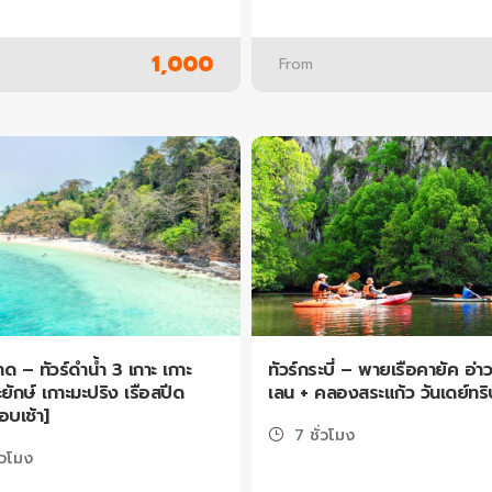
1,000
From
าด – ทัวร์ดำน้ำ 3 เกาะ เกาะ
ทัวร์กระบี่ – พายเรือคายัค อ่าว
ะยักษ์ เกาะมะปริง เรือสปีด
เลน + คลองสระแก้ว วันเดย์ทริ
อบเช้า]
7 ชั่วโมง
่วโมง