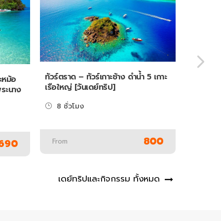
ทัวร์ตราด – ทัวร์เกาะช้าง ดำน้ำ 5 เกาะ
ทัวร์เกาะ
าะหม้อ
เรือใหญ่ [วันเดย์ทริป]
(โซนใน 
พระนาง
[ออกจากเ
8 ชั่วโมง
7 ชั่ว
800
From
From
690
เดย์ทริปและกิจกรรม ทั้งหมด