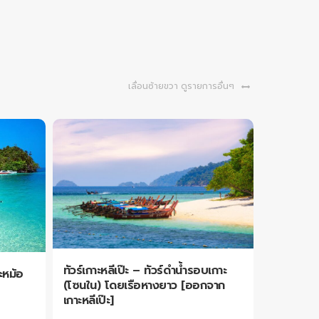
เลื่อนซ้ายขวา ดูรายการอื่นๆ
ทัวร์เกาะหลีเป๊ะ – ทัวร์ดำน้ำรอบเกาะ
าะหม้อ
(โซนใน) โดยเรือหางยาว [ออกจาก
เกาะหลีเป๊ะ]