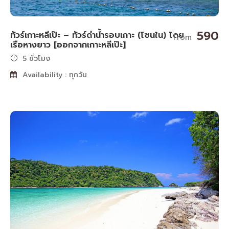
590
ทัวร์เกาะหลีเป๊ะ – ทัวร์ดำน้ำรอบเกาะ (โซนใน) โดย
From
เรือหางยาว [ออกจากเกาะหลีเป๊ะ]
5 ชั่วโมง
Availability : ทุกวัน