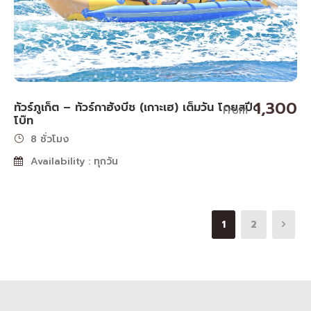
1,300
ทัวร์ภูเก็ต – ทัวร์กาฮังบีช (เกาะเฮ) เต็มวัน โดยสปีด
From
โบ๊ท
8 ชั่วโมง
Availability : ทุกวัน
1
2