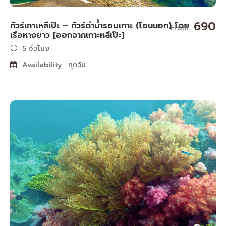
690
ทัวร์เกาะหลีเป๊ะ – ทัวร์ดำน้ำรอบเกาะ (โซนนอก) โดย
From
เรือหางยาว [ออกจากเกาะหลีเป๊ะ]
5 ชั่วโมง
Availability : ทุกวัน