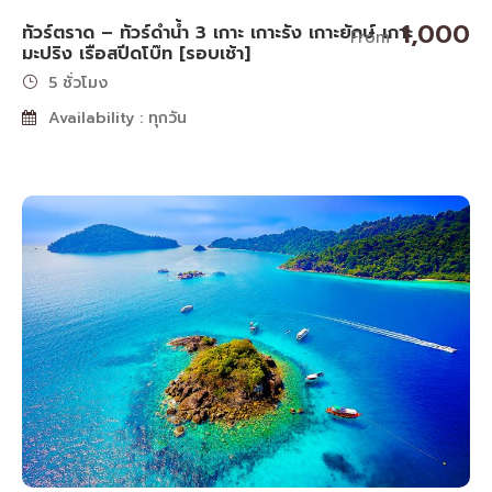
1,000
ทัวร์ตราด – ทัวร์ดำน้ำ 3 เกาะ เกาะรัง เกาะยักษ์ เกาะ
From
มะปริง เรือสปีดโบ๊ท [รอบเช้า]
5 ชั่วโมง
Availability : ทุกวัน