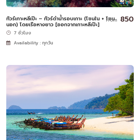
850
ทัวร์เกาะหลีเป๊ะ – ทัวร์ดำน้ำรอบเกาะ (โซนใน + โซน
From
นอก) โดยเรือหางยาว [ออกจากเกาะหลีเป๊ะ]
7 ชั่วโมง
Availability : ทุกวัน