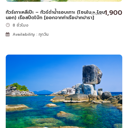
1,900
ทัวร์เกาะหลีเป๊ะ – ทัวร์ดำน้ำรอบเกาะ (โซนใน + โซน
From
นอก) เรือสปีดโบ๊ท [ออกจากท่าเรือปากปารา]
8 ชั่วโมง
Availability : ทุกวัน