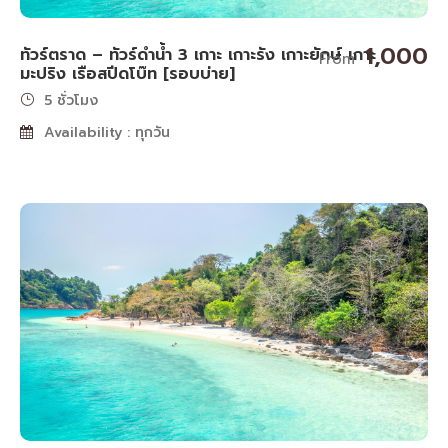
1,000
ทัวร์ตราด – ทัวร์ดำน้ำ 3 เกาะ เกาะรัง เกาะยักษ์ เกาะ
From
มะปริง เรือสปีดโบ๊ท [รอบบ่าย]
5 ชั่วโมง
Availability : ทุกวัน