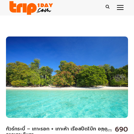
690
ทัวร์กระบี่ – เกาะรอก + เกาะห้า เรือสปีดโบ๊ท ออก
From