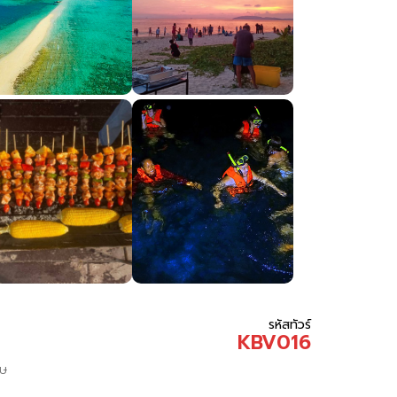
รหัสทัวร์
KBV016
ฤษ