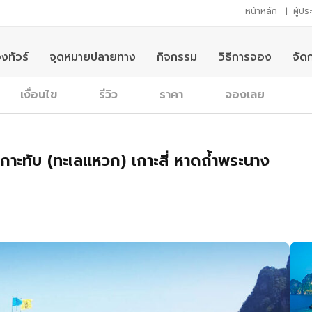
หน้าหลัก
|
ผู้ป
งทัวร์
จุดหมายปลายทาง
กิจกรรม
วิธีการจอง
จัด
เงื่อนไข
รีวิว
ราคา
จองเลย
อ เกาะทับ (ทะเลแหวก) เกาะสี่ หาดถ้ำพระนาง