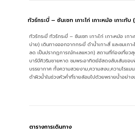
ทัวร์กระบี่ – ซันเซท เกาะไก่ เกาะหม้อ เกาะทั
ทัวร์กระบี่ ทัวร์กระบี่ – ซันเซท เกาะไก่ เกาะหม้อ เก
บ่าย) เดินทางออกจากกระบี่ ดำน้ำเกาะสี่ และชมเกาะไก่
ลด เป็นปรากฏการณ์ทะเลแหวก) สถานที่ท่องเที่ยวสุ
บาร์บีคิวริมชายหาด ชมพระอาทิตย์อัสดงลับเส้นขอบฟ้า
บรรยากาศ ทั้งความสวยงาม,ความสงบ,ความโรแมนต
ดำผิวน้ำในช่วงหัวค่ำที่รายล้อมไปด้วยพรายน้ำอย่างน
ตารางการเดินทาง