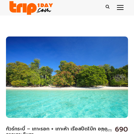
690
ทัวร์กระบี่ – เกาะรอก + เกาะห้า เรือสปีดโบ๊ท ออก
From