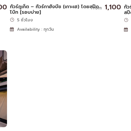
00
1,100
ทัวร์ภูเก็ต – ทัวร์กาฮังบีช (เกาะเฮ) โดยสปีด
ทัว
From
โบ๊ท [รอบบ่าย]
สปี
5 ชั่วโมง
Availability : ทุกวัน