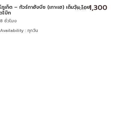
1,300
ร์ภูเก็ต – ทัวร์กาฮังบีช (เกาะเฮ) เต็มวัน โดย
From
ดโบ๊ท
8 ชั่วโมง
Availability : ทุกวัน