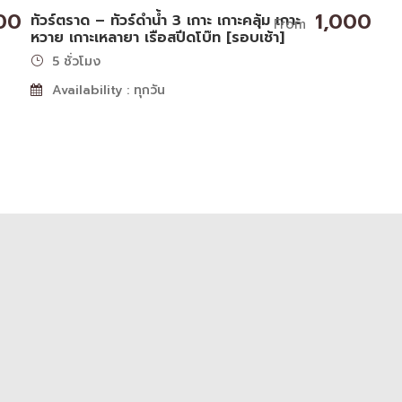
00
1,000
ทัวร์ตราด – ทัวร์ดำน้ำ 3 เกาะ เกาะคลุ้ม เกาะ
From
หวาย เกาะเหลายา เรือสปีดโบ๊ท [รอบเช้า]
5 ชั่วโมง
Availability : ทุกวัน